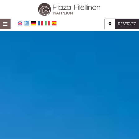
≡
RESERVEZ
ACCUEIL
EMPLACEMENT
HÉBERGEMENT
INSTALLATIONS
GALERIE PHOTO